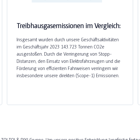
Treibhausgasemissionen im Vergleich:
Insgesamt wurden durch unsere Geschäftsaktivitäten
im Geschäftsjahr 2023 143.723 Tonnen CO2e
ausgestoßen. Durch die Verringerung von Stopp-
Distanzen, den Einsatz von Elektrofahrzeugen und die
Förderung von effizienten Fahrweisen verringern wir
insbesondere unsere direkten (Scope-1) Emissionen.
TOI TOI & DIXI Gruppe. Um unsere positive Entwicklung langfristig fortz