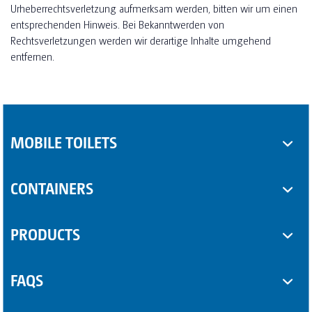
Urheberrechtsverletzung aufmerksam werden, bitten wir um einen
entsprechenden Hinweis. Bei Bekanntwerden von
Rechtsverletzungen werden wir derartige Inhalte umgehend
entfernen.
MOBILE TOILETS
Toilet cabins
CONTAINERS
Sanitary trailers
SUPPLEMENTARY EQUIPMENT
PRODUCTS
Sanitary containers
Some Product
FAQS
Another Product