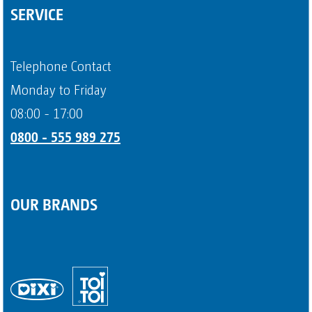
Questions about sanitary trailers
SERVICE
Question about portable toilets
Payment methods
Telephone Contact
Page 4
Monday to Friday
08:00 - 17:00
0800 - 555 989 275
OUR BRANDS