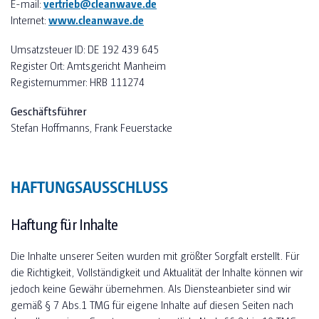
E-mail:
vertrieb@cleanwave.de
JOBS
SUSTAINABILITY DE (2024)
Internet:
www.cleanwave.de
SANITARY AND ACCOMMODATION FOR HARVESTERS
SUSTAINABILITY EN (2024)
Umsatzsteuer ID: DE 192 439 645
Register Ort: Amtsgericht Manheim
OUR SERVICES
SUSTAINABILITY DE (2025)
Registernummer: HRB 111274
SUSTAINABILITY EN (2025)
OUR SERVICES FOR TOILET CABINS
Geschäftsführer
Stefan Hoffmanns, Frank Feuerstacke
TOI TOI & DIXI GROUP
OUR SERVICES FOR CONTAINERS
NEWS
FAQ
HAFTUNGSAUSSCHLUSS
TOILET CALCULATOR
Haftung für Inhalte
TOILET CUBICLE CALCULATION FOR EVENTS
Die Inhalte unserer Seiten wurden mit größter Sorgfalt erstellt. Für
die Richtigkeit, Vollständigkeit und Aktualität der Inhalte können wir
TOILET CUBICLE CALCULATION FOR CONSTRUCTION
jedoch keine Gewähr übernehmen. Als Diensteanbieter sind wir
gemäß § 7 Abs.1 TMG für eigene Inhalte auf diesen Seiten nach